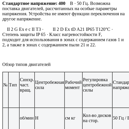
Стандартное напряжение: 400
В · 50 Гц. Возможна
поставка двигателей, рассчитанных на особые параметры
напряжения. Устройства не имеют функции переключения на
другое напряжение.
II 2 G Ex e c II T3 · II 2 D Ex tD A21 IP65 T120°C ·
Степень защиты IP 65 · Класс нагревостойкости F,
подходит для использования в зонах с содержанием газов 1 и
2, а также в зонах с содержанием пыли 21 и 22.
Обзор типов двигателей
Синхр.
Регулировка
Центробежная
Рабочий
Стандар
№
Тип
част.
центробежной
сила
момент
напряж
вращ.
силы
Кол-во дисков
об/мин
Н
см кг
50 Гц / 
на стор.