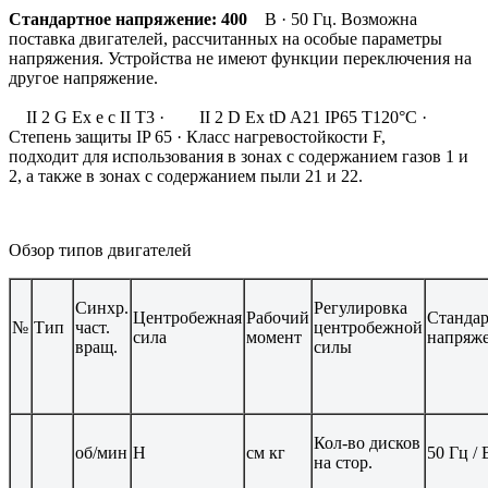
Стандартное напряжение: 400
В · 50 Гц. Возможна
поставка двигателей, рассчитанных на особые параметры
напряжения. Устройства не имеют функции переключения на
другое напряжение.
II 2 G Ex e c II T3 · II 2 D Ex tD A21 IP65 T120°C ·
Степень защиты IP 65 · Класс нагревостойкости F,
подходит для использования в зонах с содержанием газов 1 и
2, а также в зонах с содержанием пыли 21 и 22.
Обзор типов двигателей
Синхр.
Регулировка
Центробежная
Рабочий
Стандар
№
Тип
част.
центробежной
сила
момент
напряж
вращ.
силы
Кол-во дисков
об/мин
Н
см кг
50 Гц / 
на стор.