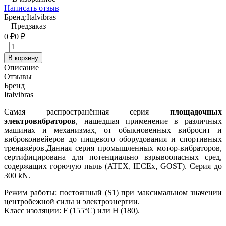
Написать отзыв
Бренд:
Italvibras
Предзаказ
0
0
₽
₽
В корзину
Описание
Отзывы
Бренд
Italvibras
Самая распространённая серия
площадочных
электровибраторов
, нашедшая применение в различных
машинах и механизмах, от обыкновенных вибросит и
виброконвейеров до пищевого оборудования и спортивных
тренажёров.Данная серия промышленных мотор-вибраторов,
сертифицирована для потенциально взрывоопасных сред,
содержащих горючую пыль (ATEX, IECEx, GOST). Серия до
300 kN.
Режим работы: постоянный (S1) при максимальном значении
центробежной силы и электроэнергии.
Класс изоляции: F (155°С) или Н (180).