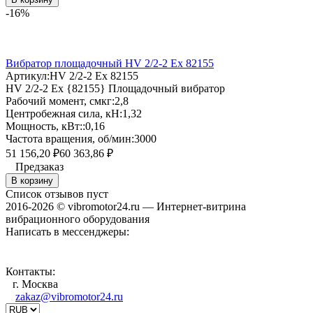
-16%
Вибратор площадочный HV 2/2-2 Ex 82155
Артикул:
HV 2/2-2 Ex 82155
HV 2/2-2 Ex {82155} Площадочный вибратор
Рабочий момент, смкг:
2,8
Центробежная сила, кН:
1,32
Мощность, кВт::
0,16
Частота вращения, об/мин:
3000
51 156,20
60 363,86
₽
₽
Предзаказ
В корзину
Список отзывов пуст
2016-2026 © vibromotor24.ru — Интернет-витрина
вибрационного оборудования
Написать в мессенджеры:
Контакты:
г. Москва
zakaz@vibromotor24.ru