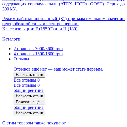
содержащих горючую пыль (ATEX, IECEx, GOST). Серия до
300 kN.
Режим работы: постоянный (S1) при максимальном значении
центробежной силы и электроэнергии.
Класс изоляции: F (155°С) или Н (180).
Каталоги:
2 полюса - 3000/3600 rpm
4 полюса - 1500/1800 rpm
Отзывы
Отзывов ещё нет — ваш может стать первым.
Написать отзыв
Все отзывы
0
Все отзывы
0
общий рейтинг
Написать отзыв
Показать ещё
общий рейтинг
Написать отзыв
С этим товаром также покупают