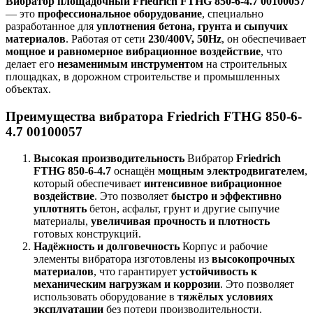
Вибратор площадочный Friedrich FTHG 850-6-4.7 00100057
— это
профессиональное оборудование
, специально
разработанное для
уплотнения бетона, грунта и сыпучих
материалов
. Работая от сети
230/400V, 50Hz
, он обеспечивает
мощное и равномерное вибрационное воздействие
, что
делает его
незаменимым инструментом
на строительных
площадках, в дорожном строительстве и промышленных
объектах.
Преимущества вибратора Friedrich FTHG 850-6-
4.7 00100057
Высокая производительность
Вибратор
Friedrich
FTHG 850-6-4.7
оснащён
мощным электродвигателем
,
который обеспечивает
интенсивное вибрационное
воздействие
. Это позволяет
быстро и эффективно
уплотнять
бетон, асфальт, грунт и другие сыпучие
материалы,
увеличивая прочность и плотность
готовых конструкций.
Надёжность и долговечность
Корпус и рабочие
элементы вибратора изготовлены из
высокопрочных
материалов
, что гарантирует
устойчивость к
механическим нагрузкам и коррозии
. Это позволяет
использовать оборудование в
тяжёлых условиях
эксплуатации
без потери производительности.